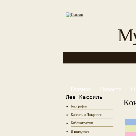
Му
Главная
Новости
О
Лев Кассиль
Ко
Биография
Кассиль и Покровск
Библиография
В интернете