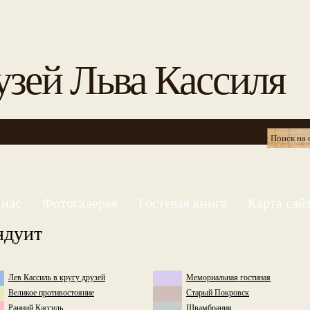
зей Льва Кассиля
Найти
 нас
Фотогалерея
Гостевая книга
Карта сай
ндуит
Лев Кассиль в кругу друзей
Мемориальная гостиная
Великое противостояние
Старый Покровск
Ранний Кассиль
Швамбрания