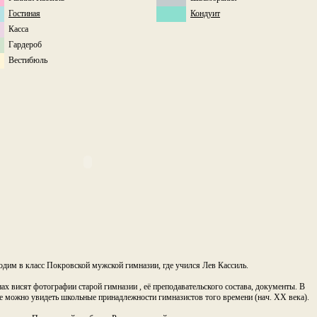
Гостиная
Кондуит
Касса
Гардероб
Вестибюль
дим в класс Покровской мужской гимназии, где учился Лев Кассиль.
нах висят фотографии старой гимназии , её преподавательского состава, документы. В
е можно увидеть школьные принадлежности гимназистов того времени (нач. XX века).