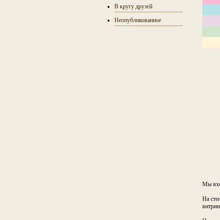
В кругу друзей
Неопубликованное
Мы вхо
На сте
витрин